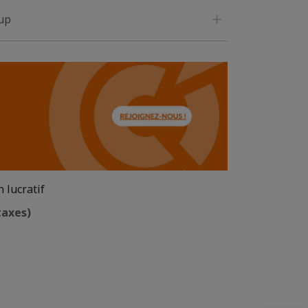
-up
 lucratif
taxes)