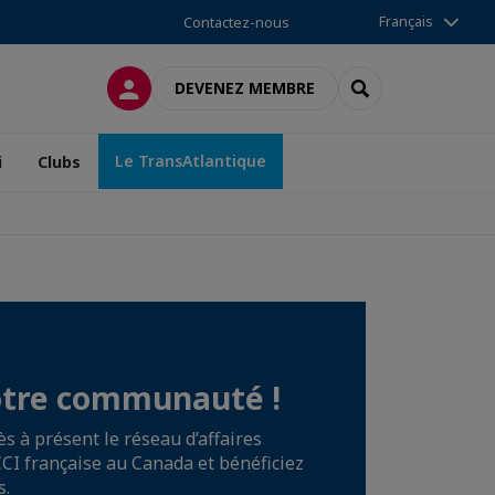
Français
Contactez-nous
CONNEXION
RECHERCHER
DEVENEZ MEMBRE
Le TransAtlantique
i
Clubs
otre communauté !
s à présent le réseau d’affaires
CCI française au Canada et bénéficiez
s.