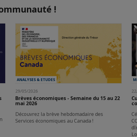
communauté !
ANALYSES & ETUDES
M
29/05/2026
22
s
Brèves économiques - Semaine du 15 au 22
Cu
mai 2026
cœ
Découvrez la brève hebdomadaire des
Cé
on
Services économiques au Canada !
CC
dî
Lo