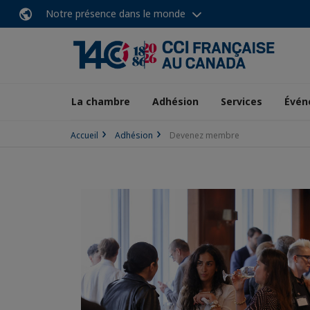
Notre présence dans le monde
La chambre
Adhésion
Services
Évén
Accueil
Adhésion
Devenez membre