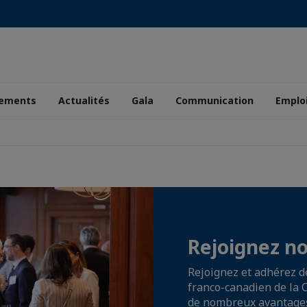
ements
Actualités
Gala
Communication
Emplo
Rejoignez n
Rejoignez et adhérez dè
franco-canadien de la 
de nombreux avantage