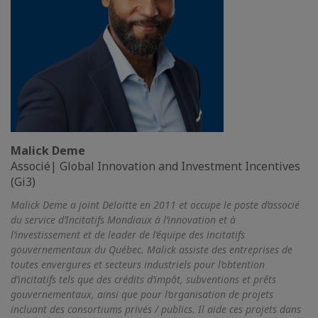
Malick Deme
Associé| Global Innovation and Investment Incentives
(Gi3)
Malick Deme a joint Deloitte en 2011 et occupe le poste d’associé
du service d’Incitatifs Mondiaux à l’innovation et à
l’investissement et de leader de l’équipe des incitatifs
gouvernementaux du Québec. Malick assiste des entreprises de
toutes envergures et secteurs industriels pour l’obtention
d’incitatifs tels que des crédits d’impôt, subventions et prêts
gouvernementaux, ainsi que pour l’organisation de projets
incluant des consortiums privés / publics. Il aide ces projets dans