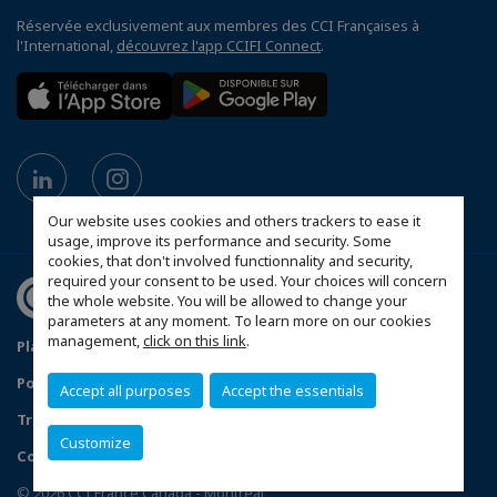
Réservée exclusivement aux membres des CCI Françaises à
l'International,
découvrez l'app CCIFI Connect
.
Our website uses cookies and others trackers to ease it
usage, improve its performance and security. Some
cookies, that don't involved functionnality and security,
required your consent to be used. Your choices will concern
the whole website. You will be allowed to change your
parameters at any moment. To learn more on our cookies
management,
click on this link
.
Plan du site
Mentions légales
Politique de confidentialité
Accept all purposes
Accept the essentials
Traitement des incidents de confidentialité
Customize
Configurer vos préférences cookies
© 2026 CCI France Canada - Montréal