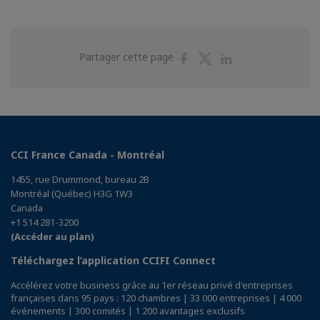
Partager
Partager
Partager
Partager cette page
sur
sur
sur
Facebook
Twitter
Linkedin
CCI France Canada - Montréal
1455, rue Drummond, bureau 2B
Montréal (Québec) H3G 1W3
Canada
+1 514 281-3200
(Accéder au plan)
Téléchargez l’application CCIFI Connect
Accélérez votre business grâce au 1er réseau privé d'entreprises
françaises dans 95 pays : 120 chambres | 33 000 entreprises | 4 000
événements | 300 comités | 1 200 avantages exclusifs