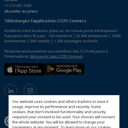
+1 514 281-3200
(Accéder au plan)
Téléchargez l’application CCIFI Connect
Accélérez votre business grâce au 1er réseau privé d'entreprises
françaises dans 95 pays : 120 chambres | 33 000 entreprises | 4 000
événements | 300 comités | 1 200 avantages exclusifs
Réservée exclusivement aux membres des CCI Françaises à
l'International,
découvrez l'app CCIFI Connect
.
Our website uses cookies and others trackers to ease it
usage, improve its performance and security. Some
cookies, that don't involved functionnality and security,
required your consent to be used. Your choices will concern
the whole website. You will be allowed to change your
parameters at any moment. To learn more on our cookies