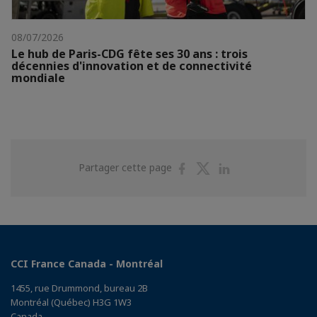
08/07/2026
Le hub de Paris-CDG fête ses 30 ans : trois
décennies d'innovation et de connectivité
mondiale
Partager
Partager
Partager
Partager cette page
sur
sur
sur
Facebook
Twitter
Linkedin
CCI France Canada - Montréal
1455, rue Drummond, bureau 2B
Montréal (Québec) H3G 1W3
Canada