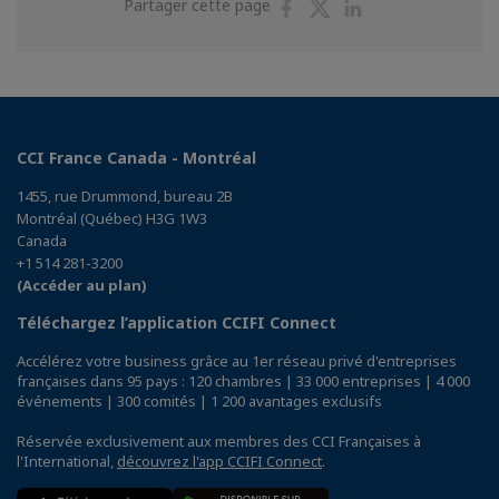
Partager
Partager
Partager
Partager cette page
sur
sur
sur
Facebook
Twitter
Linkedin
CCI France Canada - Montréal
1455, rue Drummond, bureau 2B
Montréal (Québec) H3G 1W3
Canada
+1 514 281-3200
(Accéder au plan)
Téléchargez l’application CCIFI Connect
Accélérez votre business grâce au 1er réseau privé d'entreprises
françaises dans 95 pays : 120 chambres | 33 000 entreprises | 4 000
événements | 300 comités | 1 200 avantages exclusifs
Réservée exclusivement aux membres des CCI Françaises à
l'International,
découvrez l'app CCIFI Connect
.