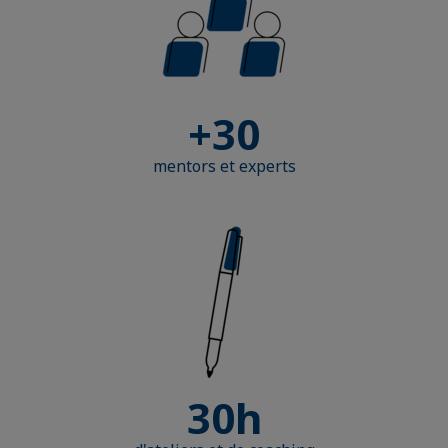
+30
mentors et experts
30h