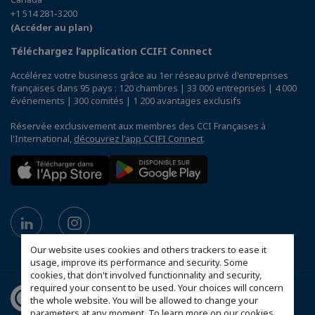
+1 514 281-3200
(Accéder au plan)
Téléchargez l’application CCIFI Connect
Accélérez votre business grâce au 1er réseau privé d'entreprises
françaises dans 95 pays : 120 chambres | 33 000 entreprises | 4 000
événements | 300 comités | 1 200 avantages exclusifs
Réservée exclusivement aux membres des CCI Françaises à
l'International,
découvrez l'app CCIFI Connect
.
Our website uses cookies and others trackers to ease it
usage, improve its performance and security. Some
cookies, that don't involved functionnality and security,
required your consent to be used. Your choices will concern
the whole website. You will be allowed to change your
parameters at any moment. To learn more on our cookies