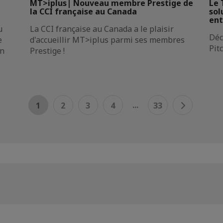
MT>iplus| Nouveau membre Prestige de
Le 
la CCI française au Canada
sol
ent
u
La CCI française au Canada a le plaisir
Déc
e
d'accueillir MT>iplus parmi ses membres
Pitc
un
Prestige !
...
1
2
3
4
33