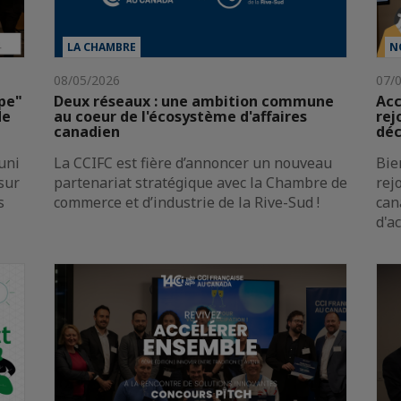
LA CHAMBRE
N
08/05/2026
07/
ope"
Deux réseaux : une ambition commune
Acc
de
au coeur de l'écosystème d'affaires
rej
canadien
déc
uni
La CCIFC est fière d’annoncer un nouveau
Bie
sur
partenariat stratégique avec la Chambre de
rej
s
commerce et d’industrie de la Rive-Sud !
can
d'ac