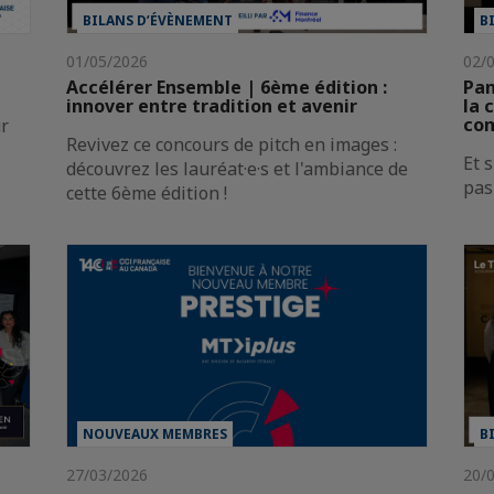
BILANS D’ÉVÈNEMENT
B
01/05/2026
02/
Accélérer Ensemble | 6ème édition :
Pan
innover entre tradition et avenir
la 
com
ur
Revivez ce concours de pitch en images :
Et 
découvrez les lauréat·e·s et l'ambiance de
pas
cette 6ème édition !
NOUVEAUX MEMBRES
B
27/03/2026
20/