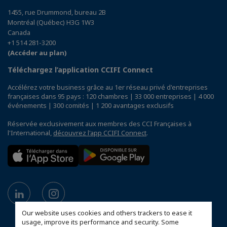
1455, rue Drummond, bureau 2B
Montréal (Québec) H3G 1W3
Canada
+1 514 281-3200
(Accéder au plan)
Téléchargez l’application CCIFI Connect
Accélérez votre business grâce au 1er réseau privé d'entreprises
françaises dans 95 pays : 120 chambres | 33 000 entreprises | 4 000
événements | 300 comités | 1 200 avantages exclusifs
Réservée exclusivement aux membres des CCI Françaises à
l'International,
découvrez l'app CCIFI Connect
.
Our website uses cookies and others trackers to ease it
usage, improve its performance and security. Some