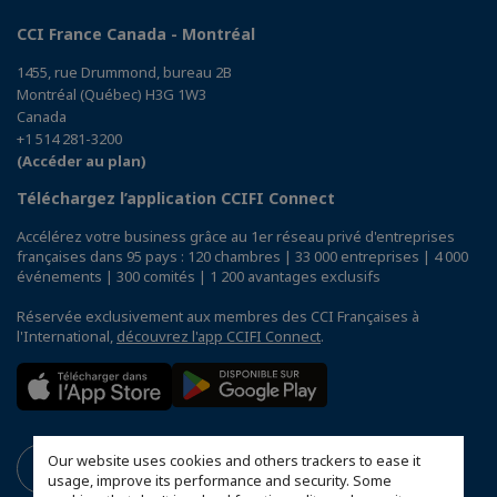
CCI France Canada - Montréal
1455, rue Drummond, bureau 2B
Montréal (Québec) H3G 1W3
Canada
+1 514 281-3200
(Accéder au plan)
Téléchargez l’application CCIFI Connect
Accélérez votre business grâce au 1er réseau privé d'entreprises
françaises dans 95 pays : 120 chambres | 33 000 entreprises | 4 000
événements | 300 comités | 1 200 avantages exclusifs
Réservée exclusivement aux membres des CCI Françaises à
l'International,
découvrez l'app CCIFI Connect
.
Our website uses cookies and others trackers to ease it
usage, improve its performance and security. Some