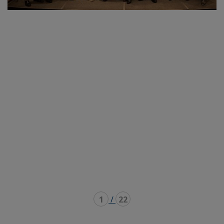
1
/
22