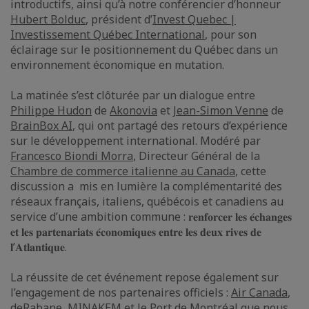
introductifs, ainsi qu’à notre conférencier d’honneur
Hubert Bolduc
, président d’
Invest Quebec |
Investissement Québec International
, pour son
éclairage sur le positionnement du Québec dans un
environnement économique en mutation.
La matinée s’est clôturée par un dialogue entre
Philippe Hudon
de
Akonovia
et
Jean-Simon Venne
de
BrainBox AI
, qui ont partagé des retours d’expérience
sur le développement international. Modéré par
Francesco Biondi Morra
, Directeur Général de la
Chambre de commerce italienne au Canada
, cette
discussion a mis en lumière la complémentarité des
réseaux français, italiens, québécois et canadiens au
service d’une ambition commune : 𝐫𝐞𝐧𝐟𝐨𝐫𝐜𝐞𝐫 𝐥𝐞𝐬 𝐞́𝐜𝐡𝐚𝐧𝐠𝐞𝐬
𝐞𝐭 𝐥𝐞𝐬 𝐩𝐚𝐫𝐭𝐞𝐧𝐚𝐫𝐢𝐚𝐭𝐬 𝐞́𝐜𝐨𝐧𝐨𝐦𝐢𝐪𝐮𝐞𝐬 𝐞𝐧𝐭𝐫𝐞 𝐥𝐞𝐬 𝐝𝐞𝐮𝐱 𝐫𝐢𝐯𝐞𝐬 𝐝𝐞
𝐥’𝐀𝐭𝐥𝐚𝐧𝐭𝐢𝐪𝐮𝐞.
La réussite de cet événement repose également sur
l’engagement de nos partenaires officiels :
Air Canada
,
deRabane
,
MINAKEM
et le
Port de Montréal
que nous