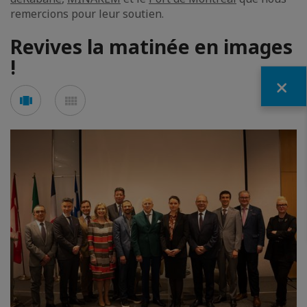
remercions pour leur soutien.
Revives la matinée en images
!
Fermer
Voir
Voir
en
en
mode
mode
carousel
mosaïque