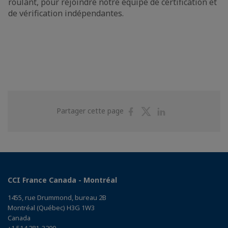
roulant, pour rejoindre notre équipe de certification et
de vérification indépendantes.
Partager
Partager
Partager
Partager cette page
sur
sur
sur
Facebook
Twitter
Linkedin
CCI France Canada - Montréal
1455, rue Drummond, bureau 2B
Montréal (Québec) H3G 1W3
Canada