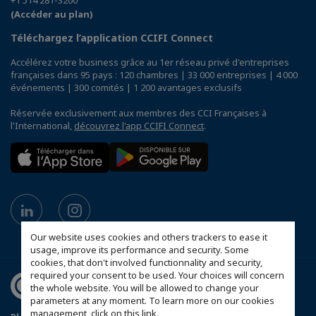
+1 514 281-3200
(Accéder au plan)
Téléchargez l’application CCIFI Connect
Accélérez votre business grâce au 1er réseau privé d'entreprises
françaises dans 95 pays : 120 chambres | 33 000 entreprises | 4 000
événements | 300 comités | 1 200 avantages exclusifs
Réservée exclusivement aux membres des CCI Françaises à
l'International,
découvrez l'app CCIFI Connect
.
Our website uses cookies and others trackers to ease it
usage, improve its performance and security. Some
cookies, that don't involved functionnality and security,
required your consent to be used. Your choices will concern
the whole website. You will be allowed to change your
parameters at any moment. To learn more on our cookies
management,
click on this link
.