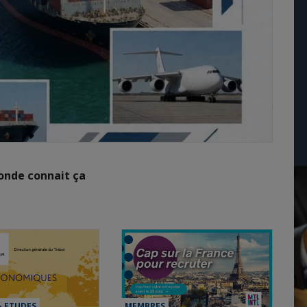
monde connait ça
& ETUDES
MEMBRES