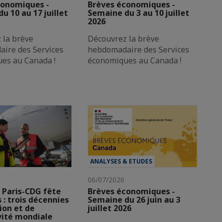
conomiques -
Brèves économiques -
u 10 au 17 juillet
Semaine du 3 au 10 juillet
2026
 la brève
Découvrez la brève
ire des Services
hebdomadaire des Services
es au Canada !
économiques au Canada !
ANALYSES & ETUDES
06/07/2026
 Paris-CDG fête
Brèves économiques -
s : trois décennies
Semaine du 26 juin au 3
ion et de
juillet 2026
vité mondiale