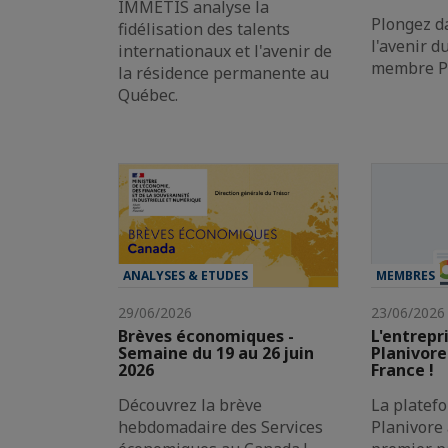
IMMÉTIS analyse la
Plongez da
fidélisation des talents
l'avenir d
internationaux et l'avenir de
membre Pr
la résidence permanente au
Québec.
ANALYSES & ETUDES
MEMBRES
29/06/2026
23/06/2026
Brèves économiques -
L'entrepr
Semaine du 19 au 26 juin
Planivore
2026
France !
Découvrez la brève
La platef
hebdomadaire des Services
Planivore