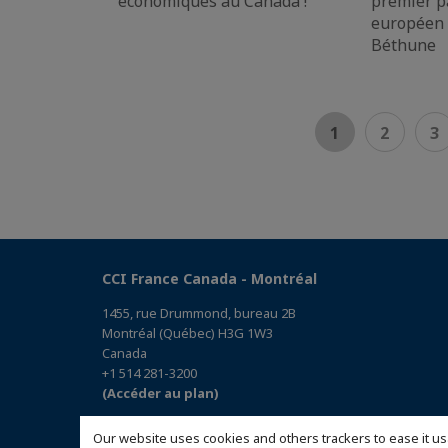
économiques au Canada !
premier p
européen a
Béthune
1
2
3
CCI France Canada - Montréal
1455, rue Drummond, bureau 2B
Montréal (Québec) H3G 1W3
Canada
+1 514 281-3200
(Accéder au plan)
Our website uses cookies and others trackers to ease it us