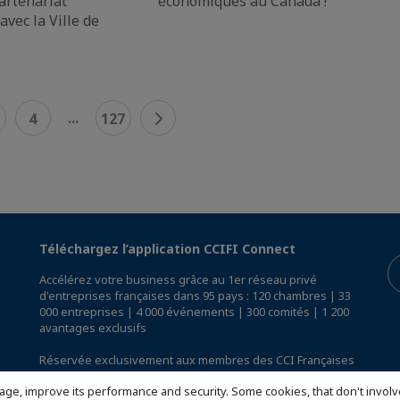
artenariat
économiques au Canada !
vec la Ville de
...
4
127
Téléchargez l’application CCIFI Connect
Accélérez votre business grâce au 1er réseau privé
d'entreprises françaises dans 95 pays : 120 chambres | 33
000 entreprises | 4 000 événements | 300 comités | 1 200
avantages exclusifs
Réservée exclusivement aux membres des CCI Françaises
à l'International,
découvrez l'app CCIFI Connect
.
age, improve its performance and security. Some cookies, that don't involv