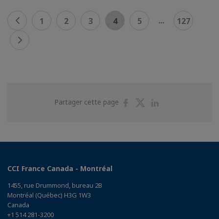
...
1
2
3
4
5
127
Partager
Partager
Partager
Partager cette page
sur
sur
sur
Facebook
Twitter
Linkedin
CCI France Canada - Montréal
1455, rue Drummond, bureau 2B
Montréal (Québec) H3G 1W3
Canada
+1 514 281-3200