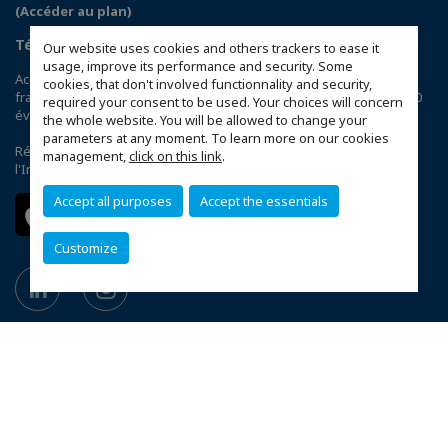
(Accéder au plan)
Téléchargez l’application CCIFI Connect
Our website uses cookies and others trackers to ease it
usage, improve its performance and security. Some
Accélérez votre business grâce au 1er réseau privé d'entreprises
cookies, that don't involved functionnality and security,
françaises dans 95 pays : 120 chambres | 33 000 entreprises | 4 000
required your consent to be used. Your choices will concern
événements | 300 comités | 1 200 avantages exclusifs
the whole website. You will be allowed to change your
parameters at any moment. To learn more on our cookies
Réservée exclusivement aux membres des CCI Françaises à
management,
click on this link
.
l'International,
découvrez l'app CCIFI Connect
.
Accept all purposes
Accept the essentials
Customize
Plan du site
Mentions légales