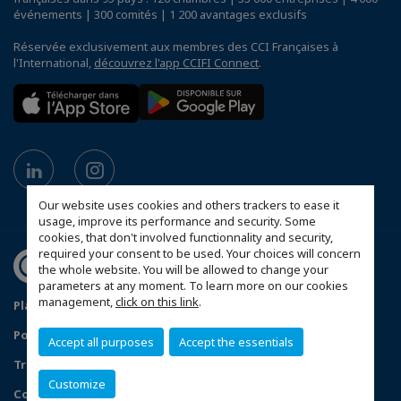
événements | 300 comités | 1 200 avantages exclusifs
Réservée exclusivement aux membres des CCI Françaises à
l'International,
découvrez l'app CCIFI Connect
.
Our website uses cookies and others trackers to ease it
usage, improve its performance and security. Some
cookies, that don't involved functionnality and security,
required your consent to be used. Your choices will concern
the whole website. You will be allowed to change your
parameters at any moment. To learn more on our cookies
management,
click on this link
.
Plan du site
Mentions légales
Politique de confidentialité
Accept all purposes
Accept the essentials
Traitement des incidents de confidentialité
Customize
Configurer vos préférences cookies