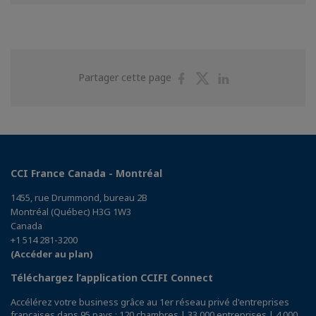
Partager
Partager
Partager
Partager cette page
sur
sur
sur
Facebook
Twitter
Linkedin
CCI France Canada - Montréal
1455, rue Drummond, bureau 2B
Montréal (Québec) H3G 1W3
Canada
+1 514 281-3200
(Accéder au plan)
Téléchargez l’application CCIFI Connect
Accélérez votre business grâce au 1er réseau privé d'entreprises
françaises dans 95 pays : 120 chambres | 33 000 entreprises | 4 000