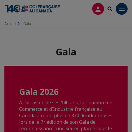
CONNEXION
RECHERCH
Men
Accueil
Gala
Gala
Gala 2026
À l'occasion de ses 140 ans, la Chambre de
Commerce et d'Industrie française au
Canada a réuni plus de 370 décideur.euses
lors de la 7ᵉ édition de son Gala de
reconnaissance, une soirée placée sous le