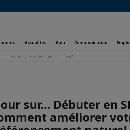
ements
Actualités
Gala
Communication
Emplo
ment améliorer votre référencement naturel ?
our sur... Débuter en S
omment améliorer vot
référencement naturel 