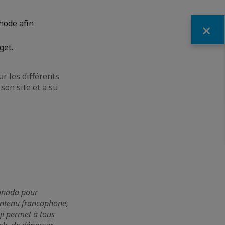
hode afin
Fermer
get.
r les différents
son site et a su
Canada pour
contenu francophone,
mji permet à tous