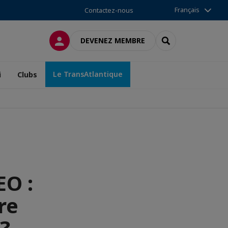
Français
Contactez-nous
CONNEXION
RECHERCHER
DEVENEZ MEMBRE
Le TransAtlantique
i
Clubs
EO :
re
?