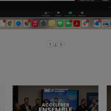
1
/
5