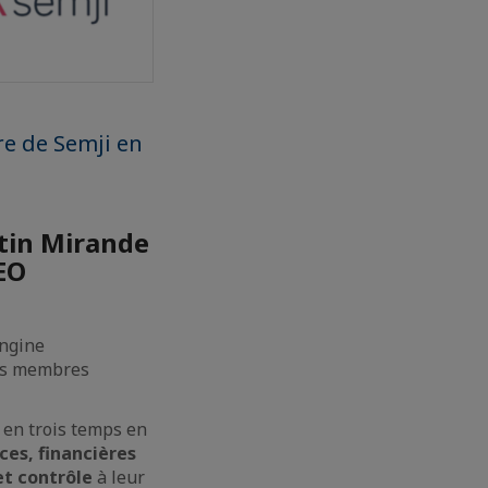
re de Semji en
ntin Mirande
SEO
Engine
nos membres
e en trois temps en
ces, financières
 et contrôle
à leur