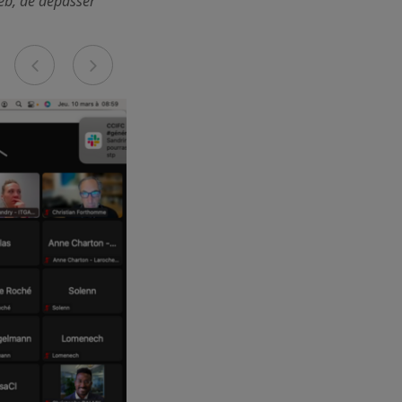
web, de dépasser
Previous
Next