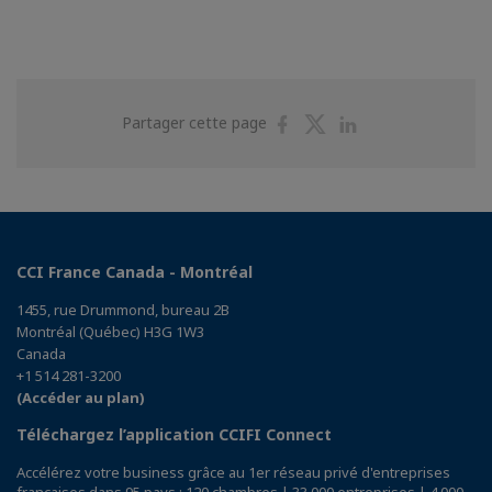
Partager
Partager
Partager
Partager cette page
sur
sur
sur
Facebook
Twitter
Linkedin
CCI France Canada - Montréal
1455, rue Drummond, bureau 2B
Montréal (Québec) H3G 1W3
Canada
+1 514 281-3200
(Accéder au plan)
Téléchargez l’application CCIFI Connect
Accélérez votre business grâce au 1er réseau privé d'entreprises