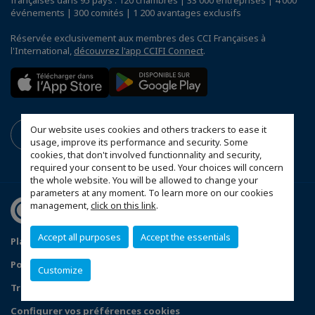
françaises dans 95 pays : 120 chambres | 33 000 entreprises | 4 000
événements | 300 comités | 1 200 avantages exclusifs
Réservée exclusivement aux membres des CCI Françaises à
l'International,
découvrez l'app CCIFI Connect
.
Our website uses cookies and others trackers to ease it
usage, improve its performance and security. Some
cookies, that don't involved functionnality and security,
required your consent to be used. Your choices will concern
the whole website. You will be allowed to change your
parameters at any moment. To learn more on our cookies
management,
click on this link
.
Accept all purposes
Accept the essentials
Plan du site
Mentions légales
Politique de confidentialité
Customize
Traitement des incidents de confidentialité
Configurer vos préférences cookies