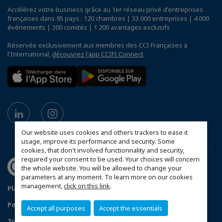
Accélérez votre business grâce au 1er réseau privé d'entreprises
françaises dans 95 pays : 120 chambres | 33 000 entreprises | 4 000
événements | 300 comités | 1 200 avantages exclusifs
Réservée exclusivement aux membres des CCI Françaises à
l'International,
découvrez l'app CCIFI Connect
.
Our website uses cookies and others trackers to ease it
usage, improve its performance and security. Some
cookies, that don't involved functionnality and security,
required your consent to be used. Your choices will concern
the whole website. You will be allowed to change your
parameters at any moment. To learn more on our cookies
management,
click on this link
.
Plan du site
Mentions légales
Politique de confidentialité
Accept all purposes
Accept the essentials
Traitement des incidents de confidentialité