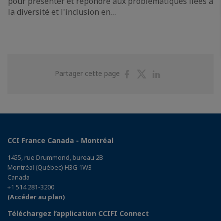
pour présenter et répondre aux problématiques liées à
la diversité et l'inclusion en…
Partager
Partager
Partager
Partager cette page
sur
sur
sur
Facebook
Twitter
Linkedin
CCI France Canada - Montréal
1455, rue Drummond, bureau 2B
Montréal (Québec) H3G 1W3
Canada
+1 514 281-3200
(Accéder au plan)
Téléchargez l’application CCIFI Connect