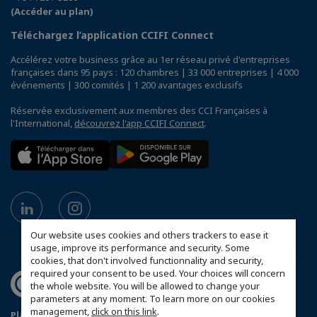
(Accéder au plan)
Téléchargez l’application CCIFI Connect
Accélérez votre business grâce au 1er réseau privé d'entreprises
françaises dans 95 pays : 120 chambres | 33 000 entreprises | 4 000
événements | 300 comités | 1 200 avantages exclusifs
Réservée exclusivement aux membres des CCI Françaises à
l'International,
découvrez l'app CCIFI Connect
.
Our website uses cookies and others trackers to ease it
usage, improve its performance and security. Some
cookies, that don't involved functionnality and security,
required your consent to be used. Your choices will concern
the whole website. You will be allowed to change your
parameters at any moment. To learn more on our cookies
management,
click on this link
.
Plan du site
Mentions légales