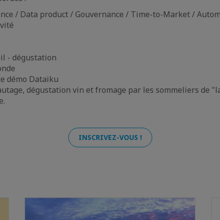
nce / Data product / Gouvernance / Time-to-Market / Autom
vité
il - dégustation
ronde
ace démo Dataiku
autage, dégustation vin et fromage par les sommeliers de "l
e.
INSCRIVEZ-VOUS !