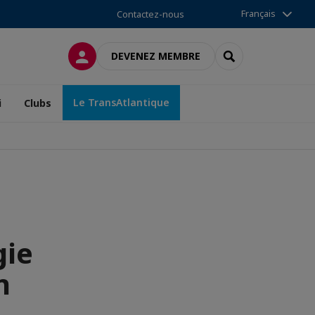
Français
Contactez-nous
CONNEXION
RECHERCHER
DEVENEZ MEMBRE
Le TransAtlantique
i
Clubs
gie
n