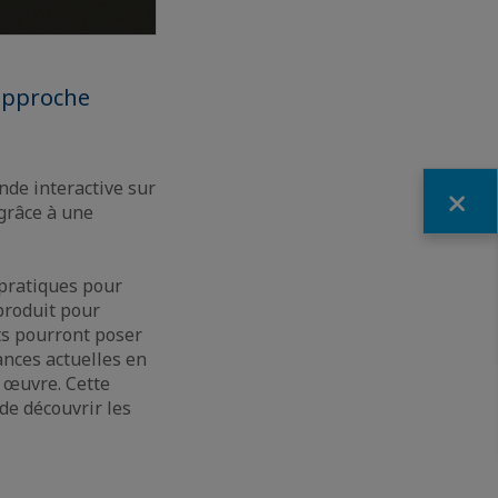
 approche
nde interactive sur
Fermer
 grâce à une
 pratiques pour
produit pour
ts pourront poser
ances actuelles en
n œuvre. Cette
de découvrir les