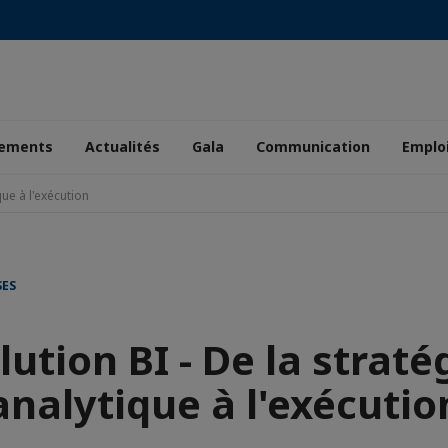
ements
Actualités
Gala
Communication
Emplo
que à l'exécution
SES
lution BI - De la straté
analytique à l'exécutio