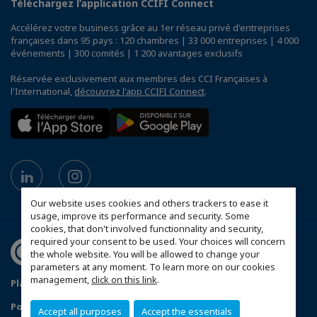
Téléchargez l’application CCIFI Connect
Accélérez votre business grâce au 1er réseau privé d'entreprises
françaises dans 95 pays : 120 chambres | 33 000 entreprises | 4 000
événements | 300 comités | 1 200 avantages exclusifs
Réservée exclusivement aux membres des CCI Françaises à
l'International,
découvrez l'app CCIFI Connect
.
Our website uses cookies and others trackers to ease it
usage, improve its performance and security. Some
cookies, that don't involved functionnality and security,
required your consent to be used. Your choices will concern
the whole website. You will be allowed to change your
parameters at any moment. To learn more on our cookies
management,
click on this link
.
Plan du site
Mentions légales
Politique de confidentialité
Accept all purposes
Accept the essentials