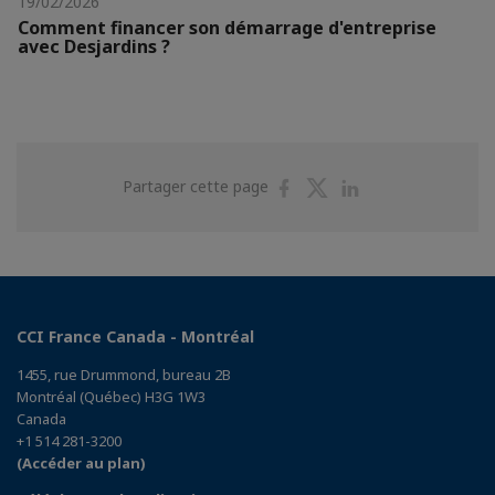
19/02/2026
Comment financer son démarrage d'entreprise
avec Desjardins ?
Partager
Partager
Partager
Partager cette page
sur
sur
sur
Facebook
Twitter
Linkedin
CCI France Canada - Montréal
1455, rue Drummond, bureau 2B
Montréal (Québec) H3G 1W3
Canada
+1 514 281-3200
(Accéder au plan)