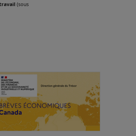
travail
(sous