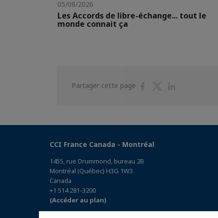
05/08/2026
Les Accords de libre-échange... tout le
monde connait ça
Partager
Partager
Partager
Partager cette page
sur
sur
sur
Facebook
Twitter
Linkedin
CCI France Canada - Montréal
1455, rue Drummond, bureau 2B
Montréal (Québec) H3G 1W3
Canada
+1 514 281-3200
(Accéder au plan)