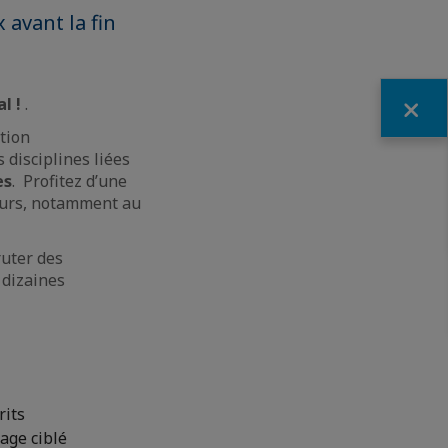
 avant la fin
Fermer
al !
.
ition
 disciplines liées
es
. Profitez d’une
eurs, notamment au
ruter des
 dizaines
rits
age ciblé