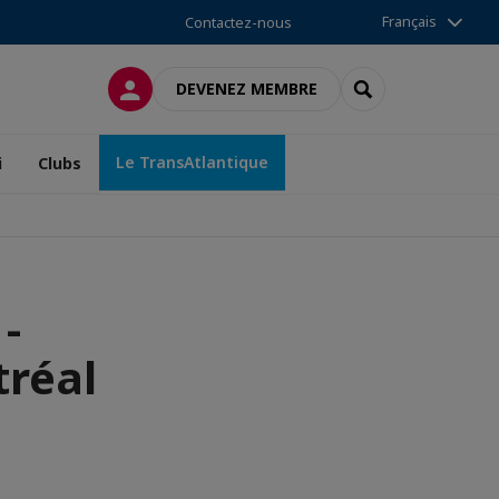
Français
Contactez-nous
CONNEXION
RECHERCHER
DEVENEZ MEMBRE
Le TransAtlantique
i
Clubs
-
réal