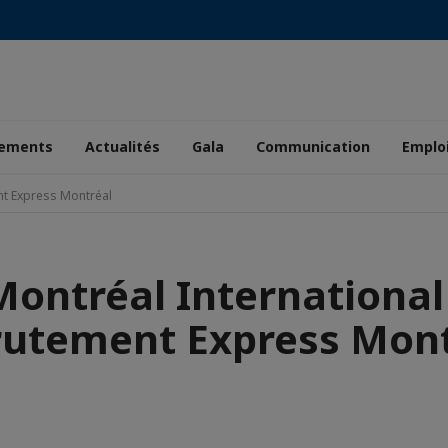
ements
Actualités
Gala
Communication
Emplo
nt Express Montréal
Montréal International 
rutement Express Mont