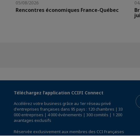
05/08/2026
04
Rencontres économiques France-Québec
Br
ju
Téléchargez l’application CCIFI Connect
Accélérez votre business grâce au 1er réseau privé
d'entreprises françaises dans 95 pays : 120 chambres | 33
000 entreprises | 4 000 événements | 300 comités | 1 200
avantages exclusifs
Réservée exclusivement aux membres des CCI Françaises
à l'International,
découvrez l'app CCIFI Connect
.