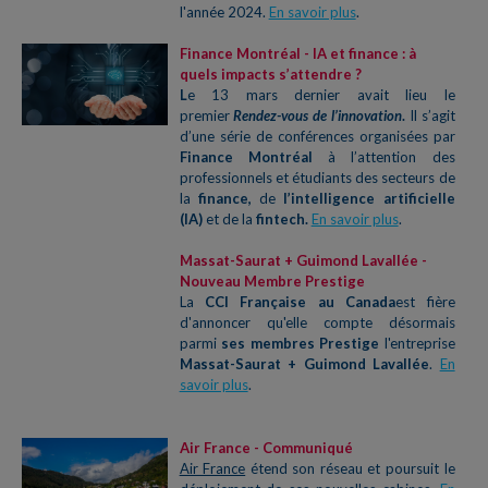
l'année 2024.
En savoir plus
.
Finance Montréal - IA et finance : à
quels impacts s’attendre ?
L
e 13 mars dernier avait lieu le
premier
Rendez-vous de l’innovation
.
Il s’agit
d’une série de conférences organisées par
Finance Montréal
à l’attention des
professionnels et étudiants des secteurs de
la
finance,
de
l’intelligence artificielle
(IA)
et de la
fintech.
En savoir plus
.
Massat-Saurat + Guimond Lavallée -
Nouveau Membre Prestige
La
CCI Française au Canada
est fière
d'annoncer qu'elle compte désormais
parmi
ses membres Prestige
l'entreprise
Massat-Saurat + Guimond Lavallée
.
En
savoir plus
.
Air France - Communiqué
Air France
étend son réseau et poursuit le