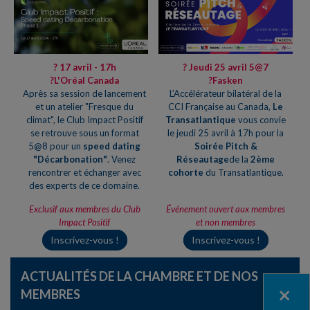
? 17 avril - 17h
? Jeudi 25 avril 5@7
?L'Oréal Canada
?Fasken
Après sa session de lancement
L’Accélérateur bilatéral de la
et un atelier "Fresque du
CCI Française au Canada
,
Le
climat", le Club Impact Positif
Transatlantique
vous convie
se retrouve sous un format
le jeudi 25 avril à 17h pour la
5@8 pour un
speed dating
Soirée Pitch &
"Décarbonation"
. Venez
Réseautage
de la
2ème
rencontrer et échanger avec
cohorte
du Transatlantique.
des experts de ce domaine.
Exclusif aux membres du Club
Événement ouvert aux membres
Impact Positif
et non membres
Inscrivez-vous !
Inscrivez-vous !
ACTUALITÉS DE LA CHAMBRE ET DE NOS
Fermer
MEMBRES