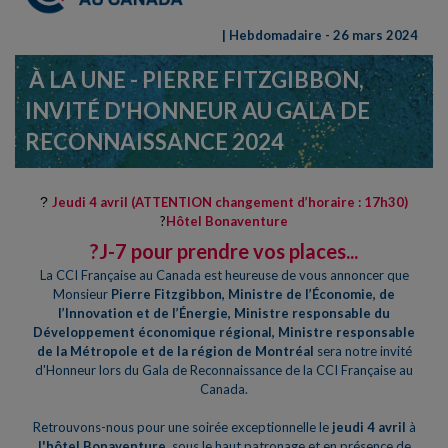
| Hebdomadaire - 26 mars 2024
À LA UNE - PIERRE FITZGIBBON,
INVITÉ D'HONNEUR AU GALA DE
RECONNAISSANCE 2024
?
Jeudi 4 avril (ATTENTION changement d’horaire : 17h30)
?
Hôtel Bonaventure
?J-7 pour prendre vos places...
La CCI Française au Canada est heureuse de vous annoncer que
Monsieur
Pierre Fitzgibbon, Ministre de l’Économie, de
l’Innovation et de l’Énergie, Ministre responsable du
Développement économique régional, Ministre responsable
de la Métropole et de la région de Montréal
sera notre invité
d'Honneur lors du Gala de Reconnaissance de la CCI Française au
Canada.
Retrouvons-nous pour une soirée exceptionnelle le
jeudi 4 avril
à
l'hôtel Bonaventure
, sous le haut patronage et en présence de