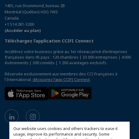
1455, rue Drummond, bureau 2B
Montréal (Québec) H3G 1W3
Canada
+1 514 281-3200
(Accéder au plan)
Téléchargez l’application CCIFI Connect
Accélérez votre business grâce au 1er réseau privé d'entreprises
françaises dans 95 pays : 120 chambres | 33 000 entreprises | 4 000
événements | 300 comités | 1 200 avantages exclusifs
Réservée exclusivement aux membres des CCI Françaises à
l'International,
découvrez l'app CCIFI Connect
.
Our website uses cookies and others trackers to ease it
usage, improve its performance and security. Some