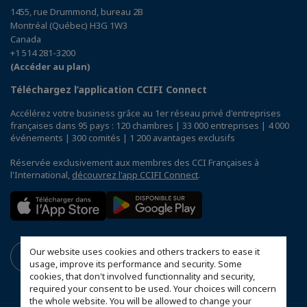
1455, rue Drummond, bureau 2B
Montréal (Québec) H3G 1W3
Canada
+1 514 281-3200
(Accéder au plan)
Téléchargez l’application CCIFI Connect
Accélérez votre business grâce au 1er réseau privé d'entreprises
françaises dans 95 pays : 120 chambres | 33 000 entreprises | 4 000
événements | 300 comités | 1 200 avantages exclusifs
Réservée exclusivement aux membres des CCI Françaises à
l'International,
découvrez l'app CCIFI Connect
.
Our website uses cookies and others trackers to ease it
usage, improve its performance and security. Some
cookies, that don't involved functionnality and security,
required your consent to be used. Your choices will concern
the whole website. You will be allowed to change your