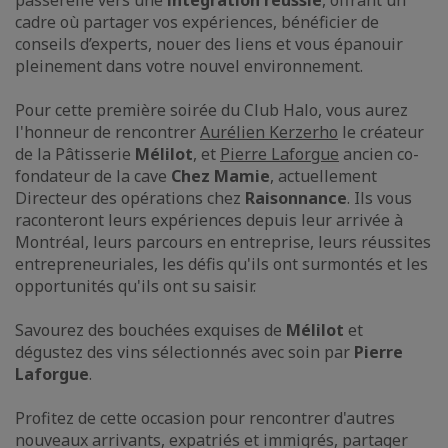
passerelle vers une
intégration réussie
, offrant un
cadre où partager vos expériences, bénéficier de
conseils d’experts, nouer des liens et vous épanouir
pleinement dans votre nouvel environnement.
Pour cette première soirée du Club Halo, vous aurez
l'honneur de rencontrer
Aurélien Kerzerho
le créateur
de la Pâtisserie
Mélilot
, et
Pierre Laforgue
ancien co-
fondateur de la cave
Chez Mamie
, actuellement
Directeur des opérations chez
Raisonnance
. Ils vous
raconteront leurs expériences depuis leur arrivée à
Montréal, leurs parcours en entreprise, leurs réussites
entrepreneuriales, les défis qu'ils ont surmontés et les
opportunités qu'ils ont su saisir.
Savourez des bouchées exquises de
Mélilot
et
dégustez des vins sélectionnés avec soin par
Pierre
Laforgue
.
Profitez de cette occasion pour rencontrer d'autres
nouveaux arrivants, expatriés et immigrés, partager