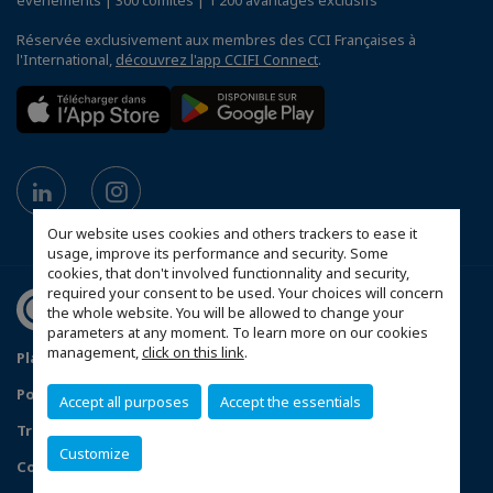
Réservée exclusivement aux membres des CCI Françaises à
l'International,
découvrez l'app CCIFI Connect
.
Our website uses cookies and others trackers to ease it
usage, improve its performance and security. Some
cookies, that don't involved functionnality and security,
required your consent to be used. Your choices will concern
the whole website. You will be allowed to change your
parameters at any moment. To learn more on our cookies
management,
click on this link
.
Plan du site
Mentions légales
Politique de confidentialité
Accept all purposes
Accept the essentials
Traitement des incidents de confidentialité
Customize
Configurer vos préférences cookies