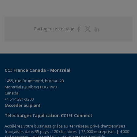
Partager
Partager
Partager
Partager cette page
sur
sur
sur
Facebook
Twitter
Linkedin
CCI France Canada - Montréal
1455, rue Drummond, bureau 2B
Montréal (Québec) H3G 1W3
Canada
+1 514 281-3200
(Accéder au plan)
Téléchargez l’application CCIFI Connect
Accélérez votre business grâce au 1er réseau privé d'entreprises
françaises dans 95 pays : 120 chambres | 33 000 entreprises | 4 000
événements | 300 comités | 1 200 avantages exclusifs