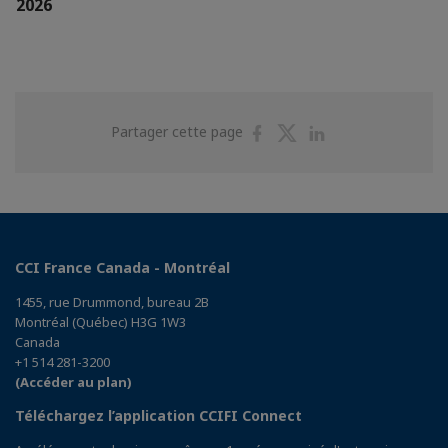
2026
Partager
Partager
Partager
Partager cette page
sur
sur
sur
Facebook
Twitter
Linkedin
CCI France Canada - Montréal
1455, rue Drummond, bureau 2B
Montréal (Québec) H3G 1W3
Canada
+1 514 281-3200
(Accéder au plan)
Téléchargez l’application CCIFI Connect