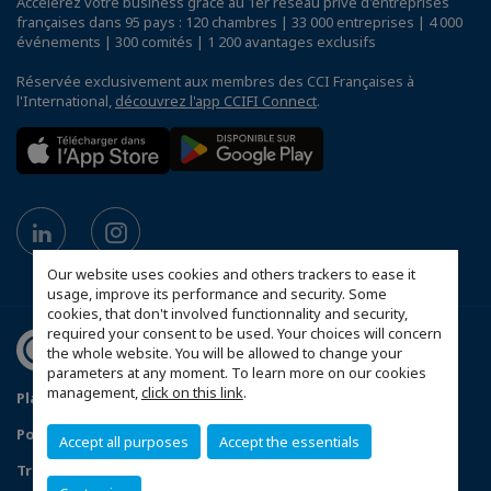
Accélérez votre business grâce au 1er réseau privé d'entreprises
françaises dans 95 pays : 120 chambres | 33 000 entreprises | 4 000
événements | 300 comités | 1 200 avantages exclusifs
Réservée exclusivement aux membres des CCI Françaises à
l'International,
découvrez l'app CCIFI Connect
.
Our website uses cookies and others trackers to ease it
usage, improve its performance and security. Some
cookies, that don't involved functionnality and security,
required your consent to be used. Your choices will concern
the whole website. You will be allowed to change your
parameters at any moment. To learn more on our cookies
management,
click on this link
.
Plan du site
Mentions légales
Politique de confidentialité
Accept all purposes
Accept the essentials
Traitement des incidents de confidentialité