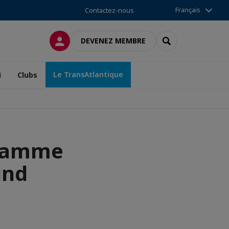
Français
Contactez-nous
CONNEXION
RECHERCHER
DEVENEZ MEMBRE
Le TransAtlantique
i
Clubs
gramme
und