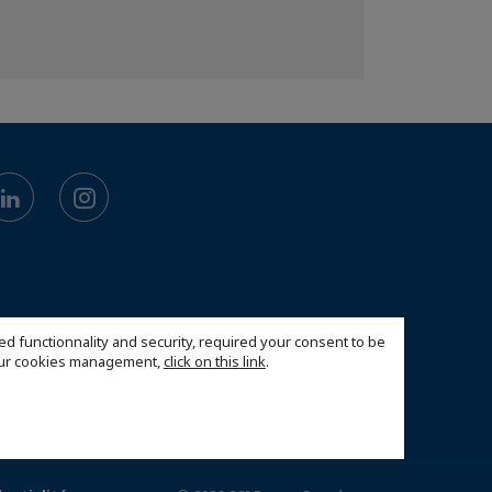
ed functionnality and security, required your consent to be
 our cookies management,
click on this link
.