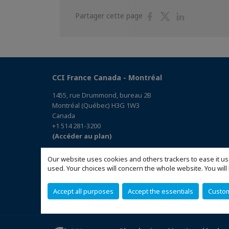
Partager
Partager
Partager
Partager cette page
sur
sur
sur
Facebook
Twitter
Linkedin
CCI France Canada - Montréal
1455, rue Drummond, bureau 2B
Montréal (Québec) H3G 1W3
Canada
+1 514 281-3200
(Accéder au plan)
Our website uses cookies and others trackers to ease it us
used. Your choices will concern the whole website. You w
Accept all purposes
Accept the essentials
Custo