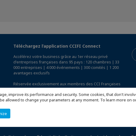
Téléchargez l’application CCIFI Connect
Accélérez votre business grâce au 1er réseau privé
d'entreprises françaises dans 95 pays : 120 chambres | 33
000 entreprises | 4 000 événements | 300 comités | 1 200
avantages exclusifs
Réservée exclusivement aux membres des CCI Françaises
à l'International,
découvrez l'app CCIFI Connect
.
age, improve its performance and security. Some cookies, that don't involv
ill be allowed to change your parameters at any moment. To learn more on
mize