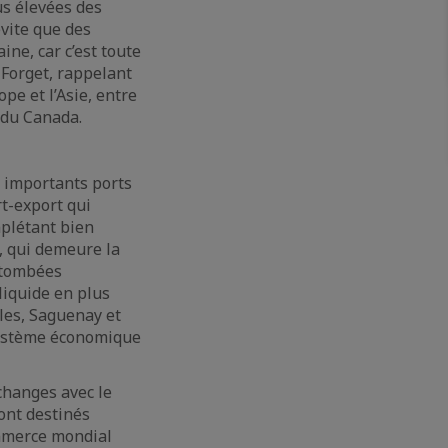
us élevées des
évite que des
ne, car c’est toute
 Forget, rappelant
e et l’Asie, entre
 du Canada.
s importants ports
rt-export qui
mplétant bien
, qui demeure la
etombées
liquide en plus
les, Saguenay et
osystème économique
changes avec le
ont destinés
ommerce mondial