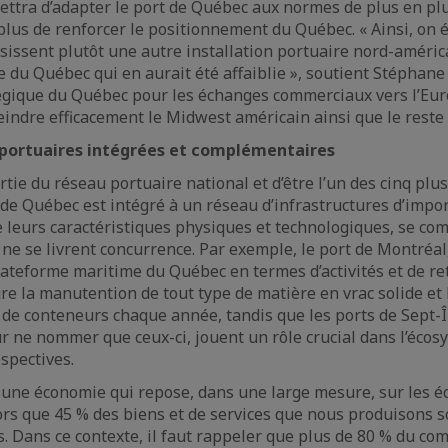
ettra d’adapter le port de Québec aux normes de plus en pl
plus de renforcer le positionnement du Québec. « Ainsi, on 
sissent plutôt une autre installation portuaire nord-américai
ue du Québec qui en aurait été affaiblie », soutient Stéphane
égique du Québec pour les échanges commerciaux vers l’Europ
teindre efficacement le Midwest américain ainsi que le reste
s portuaires intégrées et complémentaires
rtie du réseau portuaire national et d’être l’un des cinq plu
 de Québec est intégré à un réseau d’infrastructures d’impo
leurs caractéristiques physiques et technologiques, se co
 ne se livrent concurrence. Par exemple, le port de Montréal
lateforme maritime du Québec en termes d’activités et de r
e la manutention de tout type de matière en vrac solide et 
de conteneurs chaque année, tandis que les ports de Sept-Î
ur ne nommer que ceux-ci, jouent un rôle crucial dans l’éc
spectives.
 une économie qui repose, dans une large mesure, sur les é
rs que 45 % des biens et de services que nous produisons s
. Dans ce contexte, il faut rappeler que plus de 80 % du c