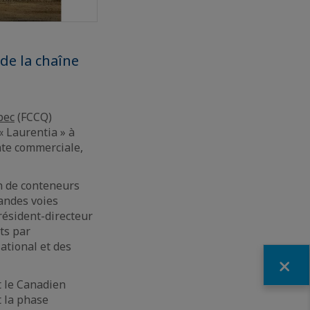
 de la chaîne
bec
(FCCQ)
« Laurentia » à
nte commerciale,
n de conteneurs
randes voies
résident-directeur
ts par
ational et des
Fermer
t le Canadien
t la phase