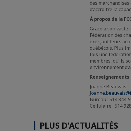
des marchandises e
d’accroître la capa
À propos de la
FC
Grâce à son vaste 
Fédération des ch
exerçant leurs acti
québécois. Plus im
fois une fédérati
membres, qu’ils so
environnement d’af
Renseignements 
Joanne Beauvais -
J
oanne.beauvais@f
Bureau : 514 844-9
Cellulaire : 514 92
PLUS D'ACTUALITÉS