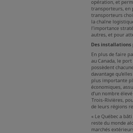
opération, et perm
transporteurs, en 
transporteurs choi
la chaîne logistiq
l’importance strat
autres, et pour at
Des installation
En plus de faire pa
au Canada, le port
possèdent chacune 
davantage qu’elles
plus importante p
économiques, assur
d’un nombre élevé 
Trois-Rivières, po
de leurs régions re
« Le Québec a bâti
reste du monde alo
marchés extérieurs