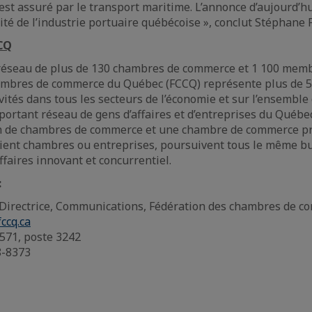
st assuré par le transport maritime. L’annonce d’aujourd’h
cité de l’industrie portuaire québécoise », conclut Stéphane 
CQ
réseau de plus de 130 chambres de commerce et 1 100 membr
ambres de commerce du Québec (FCCQ) représente plus de 5
vités dans tous les secteurs de l’économie et sur l’ensemble 
portant réseau de gens d’affaires et d’entreprises du Québec
on de chambres de commerce et une chambre de commerce pro
ient chambres ou entreprises, poursuivent tous le même but
faires innovant et concurrentiel.
:
 Directrice, Communications, Fédération des chambres de 
ccq.ca
571, poste 3242
8-8373