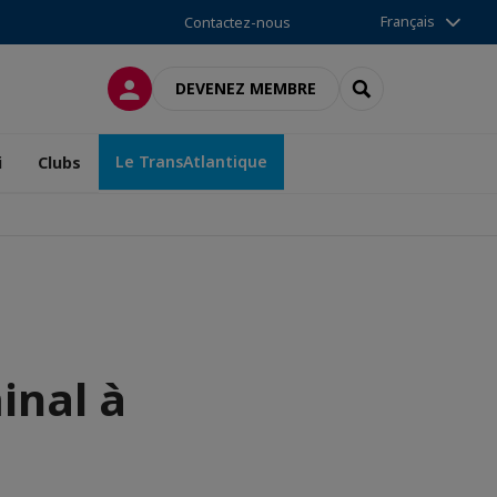
Français
Contactez-nous
CONNEXION
RECHERCHER
DEVENEZ MEMBRE
Le TransAtlantique
i
Clubs
inal à