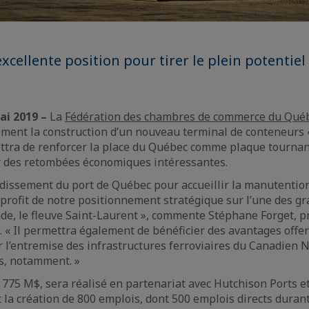
cellente position pour tirer le plein potentiel
ai 2019 –
La
Fédération des chambres de commerce du Qué
ement la construction d’un nouveau terminal de conteneurs 
ttra de renforcer la place du Québec comme plaque tourna
r des retombées économiques intéressantes.
ndissement du port de Québec pour accueillir la manutentio
 profit de notre positionnement stratégique sur l’une des g
e, le fleuve Saint-Laurent », commente Stéphane Forget, p
. « Il permettra également de bénéficier des avantages offer
ar l’entremise des infrastructures ferroviaires du Canadien N
s, notamment. »
à 775 M$, sera réalisé en partenariat avec Hutchison Ports e
t la création de 800 emplois, dont 500 emplois directs duran