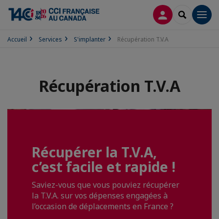
CONNEXION
RECHERCH
Men
Accueil
Services
S'implanter
Récupération T.V.A
Récupération T.V.A
Récupérer la T.V.A,
c’est facile et rapide !
Saviez-vous que vous pouviez récupérer
la T.V.A. sur vos dépenses engagées à
l’occasion de déplacements en France ?