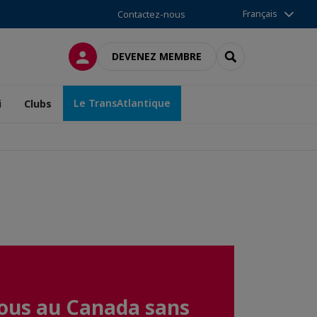
Français
Contactez-nous
CONNEXION
RECHERCHER
DEVENEZ MEMBRE
Le TransAtlantique
i
Clubs
ous au Canada sans