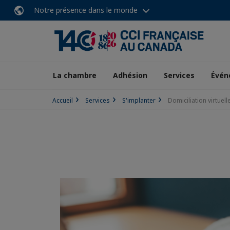
Notre présence dans le monde
La chambre
Adhésion
Services
Évén
Accueil
Services
S'implanter
Domiciliation virtuell