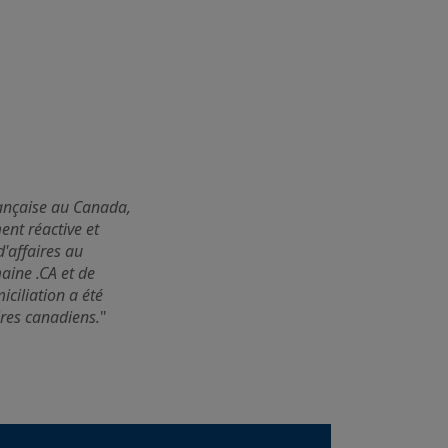
française au Canada,
ent réactive et
'affaires au
ine .CA et de
iciliation a été
ires canadiens.
"