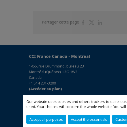
Partager
Partager
Partager
Partager cette page
sur
sur
sur
Facebook
Twitter
Linkedin
CCI France Canada - Montréal
1455, rue Drummond, bureau 2B
Montréal (Québec) H3G 1W3
Canada
+1 514 281-3200
(Accéder au plan)
Our website uses cookies and others trackers to ease it us
used. Your choices will concern the whole website. You w
Accept all purposes
Accept the essentials
Custo