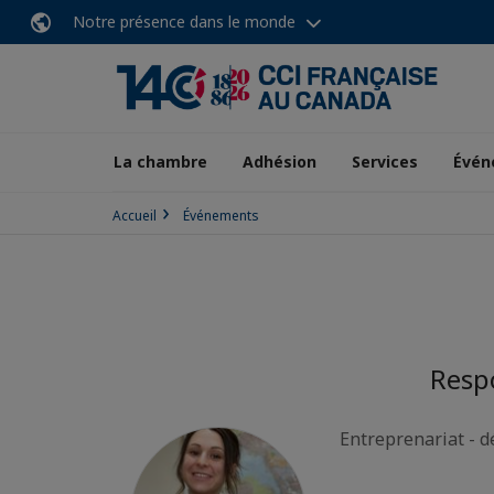
Notre présence dans le monde
La chambre
Adhésion
Services
Évén
Accueil
Événements
Resp
Entreprenariat - 