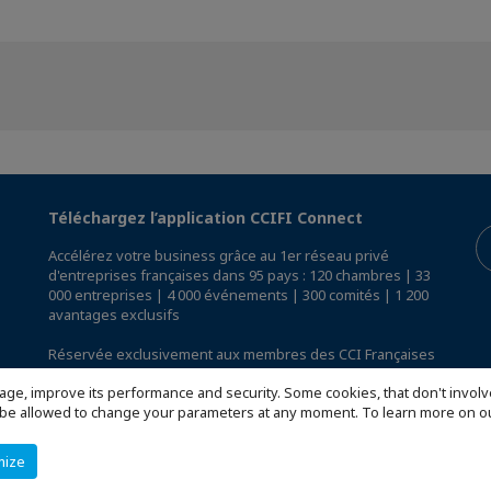
Téléchargez l’application CCIFI Connect
Accélérez votre business grâce au 1er réseau privé
d'entreprises françaises dans 95 pays : 120 chambres | 33
000 entreprises | 4 000 événements | 300 comités | 1 200
avantages exclusifs
Réservée exclusivement aux membres des CCI Françaises
à l'International,
découvrez l'app CCIFI Connect
.
age, improve its performance and security. Some cookies, that don't involv
ill be allowed to change your parameters at any moment. To learn more on
mize