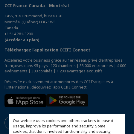
CCI France Canada - Montréal
1455, rue Drummond, bureau 2B
Montréal (Québec) H3G 1W3
Canada
+1 514 281-3200
(Accéder au plan)
Téléchargez l’application CCIFI Connect
Accélérez votre business grâce au 1er réseau privé d'entreprises
françaises dans 95 pays : 120 chambres | 33 000 entreprises | 4 000
événements | 300 comités | 1 200 avantages exclusifs
Réservée exclusivement aux membres des CCI Françaises à
l'International,
découvrez l'app CCIFI Connect
.
Our website uses cookies and others trackers to ease it
usage, improve its performance and security. Some
cookies, that don't involved functionnality and security,