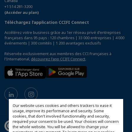
Canada
+1 514 281-3200
(Accéder au plan)
Téléchargez l’application CCIFI Connect
Accélérez votre business grâce au 1er réseau privé d'entreprises
françaises dans 95 pays : 120 chambres | 33 000 entreprises | 4 000
événements | 300 comités | 1 200 avantages exclusifs
Réservée exclusivement aux membres des CCI Françaises à
l'International,
découvrez l'app CCIFI Connect
.
Our website uses cookies and others trackers to ease it
usage, improve its performance and security. Some
cookies, that don't involved functionnality and security,
required your consent to be used. Your choices will concern
the whole website. You will be allowed to change your