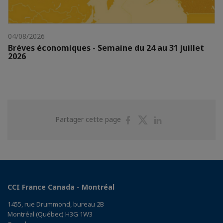
04/08/2026
Brèves économiques - Semaine du 24 au 31 juillet
2026
Partager
Partager
Partager
Partager cette page
sur
sur
sur
Facebook
Twitter
Linkedin
CCI France Canada - Montréal
1455, rue Drummond, bureau 2B
Montréal (Québec) H3G 1W3