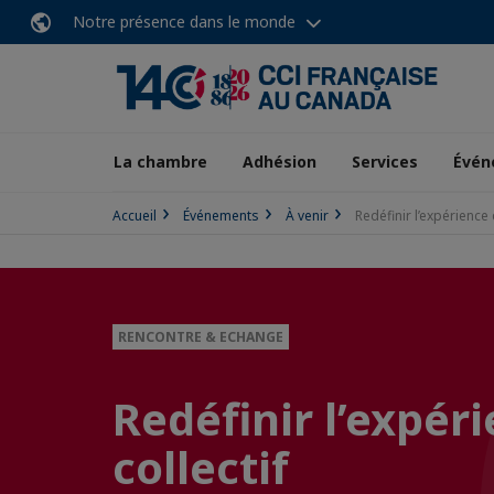
Notre présence dans le monde
La chambre
Adhésion
Services
Évén
Accueil
Événements
À venir
Redéfinir l’expérience 
RENCONTRE & ECHANGE
Redéfinir l’expér
collectif