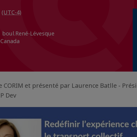
5
(UTC-4)
 boul.René-Lévesque
 Canada
e CORIM et présenté par Laurence Batlle - Prés
TP Dev