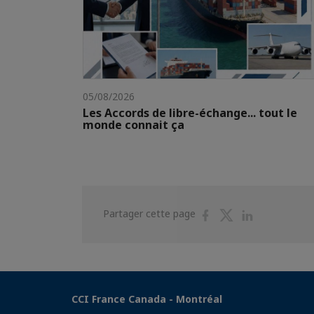
05/08/2026
Les Accords de libre-échange... tout le
monde connait ça
Partager
Partager
Partager
Partager cette page
sur
sur
sur
Facebook
Twitter
Linkedin
CCI France Canada - Montréal