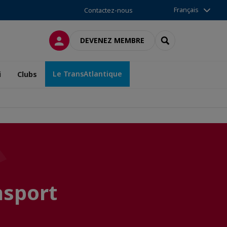
Français
Contactez-nous
CONNEXION
RECHERCHER
DEVENEZ MEMBRE
Le TransAtlantique
i
Clubs
nsport