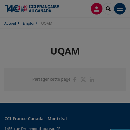
CONNEXION
RECHERCH
Men
Accueil
Emploi
UQAM
UQAM
Partager
Partager
Partager
Partager cette page
sur
sur
sur
Facebook
Twitter
Linkedin
CCI France Canada - Montréal
1455, rue Drummond, bureau 2B