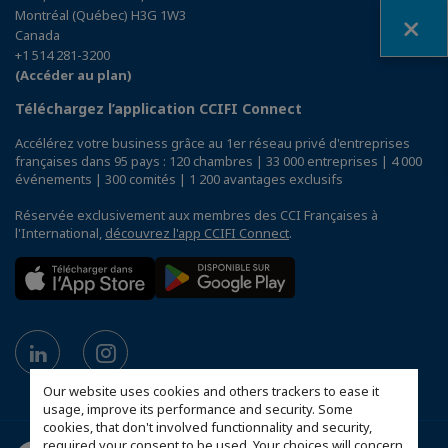
Fermer
Montréal (Québec) H3G 1W3
Canada
+1 514 281-3200
(Accéder au plan)
Téléchargez l’application CCIFI Connect
Accélérez votre business grâce au 1er réseau privé d'entreprises
françaises dans 95 pays : 120 chambres | 33 000 entreprises | 4 000
événements | 300 comités | 1 200 avantages exclusifs
Réservée exclusivement aux membres des CCI Françaises à
l'International,
découvrez l'app CCIFI Connect
.
Our website uses cookies and others trackers to ease it
usage, improve its performance and security. Some
cookies, that don't involved functionnality and security,
required your consent to be used. Your choices will concern