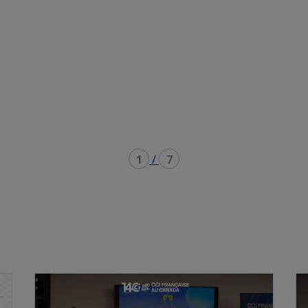
1
/
7