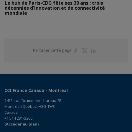
Le hub de Paris-CDG fête ses 30 ans : trois
décennies d'innovation et de connectivité
mondiale
Partager
Partager
Partager
Partager cette page
sur
sur
sur
Facebook
Twitter
Linkedin
CCI France Canada - Montréal
1455, rue Drummond, bureau 2B
Montréal (Québec) H3G 1W3
Canada
+1 514 281-3200
(Accéder au plan)