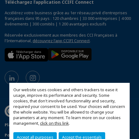
Téléchargez l’application CCIFI Connect
Accélérez votre business grâce au 1er réseau privé d'entreprises
françaises dans 95 pays : 120 chambres | 33 000 entreprises | 4 000
événements | 300 comités | 1 200 avantages exclusifs
Réservée exclusivement aux membres des CCI Françaises à
l'International,
découvrez l'app CCIFI Connect
.
Our website uses cookies and others trackers to ease it
usage, improve its performance and security. Some
cookies, that don't involved functionnality and security,
required your consent to be used. Your choices will concern
the whole website. You will be allowed to change your
parameters at any moment. To learn more on our cookies
management,
click on this link
.
Plan du site
Mentions légales
Politique de confidentialité
Accept all purposes
Accept the essentials