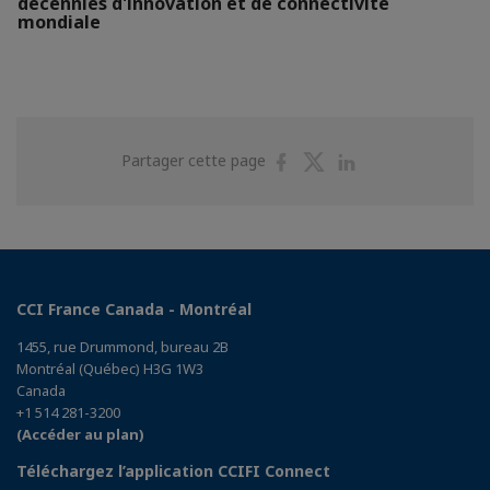
décennies d'innovation et de connectivité
mondiale
Partager
Partager
Partager
Partager cette page
sur
sur
sur
Facebook
Twitter
Linkedin
CCI France Canada - Montréal
1455, rue Drummond, bureau 2B
Montréal (Québec) H3G 1W3
Canada
+1 514 281-3200
(Accéder au plan)
Téléchargez l’application CCIFI Connect