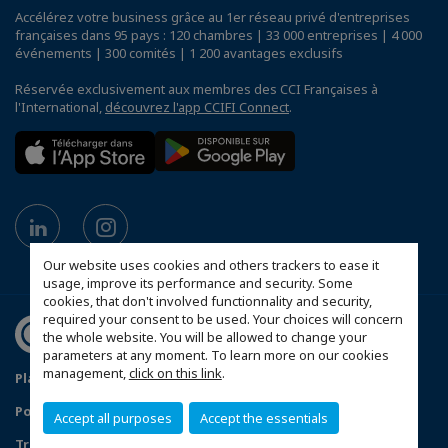
Accélérez votre business grâce au 1er réseau privé d'entreprises
françaises dans 95 pays : 120 chambres | 33 000 entreprises | 4 000
événements | 300 comités | 1 200 avantages exclusifs
Réservée exclusivement aux membres des CCI Françaises à
l'International,
découvrez l'app CCIFI Connect
.
Our website uses cookies and others trackers to ease it
usage, improve its performance and security. Some
cookies, that don't involved functionnality and security,
required your consent to be used. Your choices will concern
the whole website. You will be allowed to change your
parameters at any moment. To learn more on our cookies
management,
click on this link
.
Plan du site
Mentions légales
Politique de confidentialité
Accept all purposes
Accept the essentials
Traitement des incidents de confidentialité