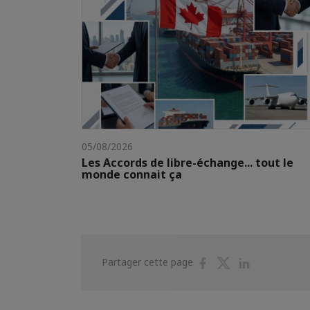
05/08/2026
Les Accords de libre-échange... tout le
monde connait ça
Partager
Partager
Partager
Partager cette page
sur
sur
sur
Facebook
Twitter
Linkedin