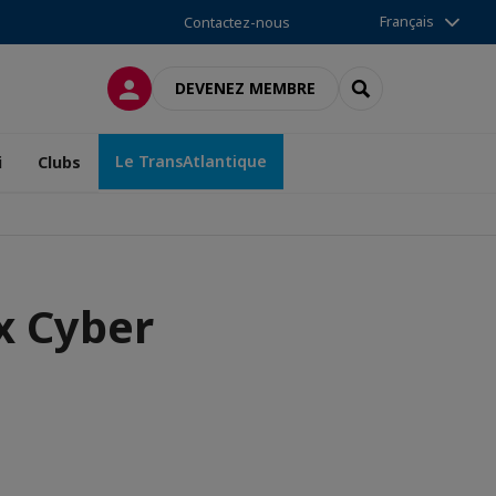
Français
Contactez-nous
CONNEXION
RECHERCHER
DEVENEZ MEMBRE
Le TransAtlantique
i
Clubs
x Cyber