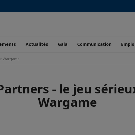
ements
Actualités
Gala
Communication
Emplo
ber Wargame
artners - le jeu sérieu
Wargame