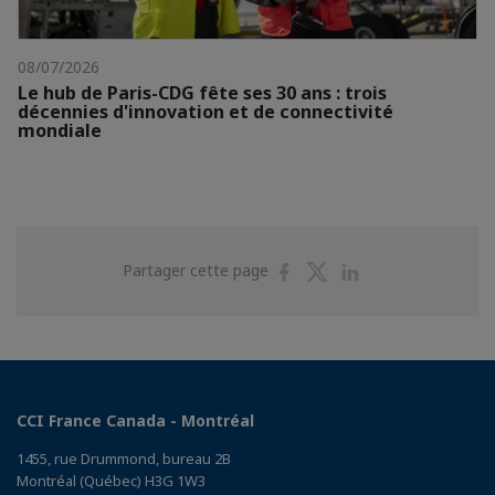
08/07/2026
Le hub de Paris-CDG fête ses 30 ans : trois
décennies d'innovation et de connectivité
mondiale
Partager
Partager
Partager
Partager cette page
sur
sur
sur
Facebook
Twitter
Linkedin
CCI France Canada - Montréal
1455, rue Drummond, bureau 2B
Montréal (Québec) H3G 1W3