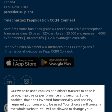
Canada
+1 514 281-3200
(Accéder au plan)
Téléchargez l’application CCIFI Connect
Accélérez votre business grâce au 1er réseau privé d'entreprises
françaises dans 95 pays : 120 chambres | 33 000 entreprises | 4 000
événements | 300 comités | 1 200 avantages exclusifs
Réservée exclusivement aux membres des CCI Françaises à
l'International,
découvrez l'app CCIFI Connect
.
Our website uses cookies and others trackers to ease it
usage, improve its performance and security. Some
cookies, that don't involved functionnality and security,
required your consent to be used. Your choices will concern
the whole website. You will be allowed to change your