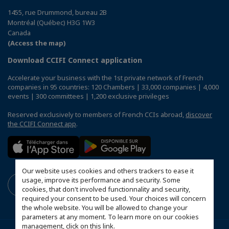
1455, rue Drummond, bureau 2B
Montréal (Québec) H3G 1W3
Canada
(Access the map)
Download CCIFI Connect application
Accelerate your business with the 1st private network of French
companies in 95 countries: 120 Chambers | 33,000 companies | 4,000
events | 300 committees | 1,200 exclusive privileges
Reserved exclusively to members of French CCIs abroad,
discover
the CCIFI Connect app
.
Our website uses cookies and others trackers to ease it
usage, improve its performance and security. Some
cookies, that don't involved functionnality and security,
required your consent to be used. Your choices will concern
the whole website. You will be allowed to change your
parameters at any moment. To learn more on our cookies
management,
click on this link
.