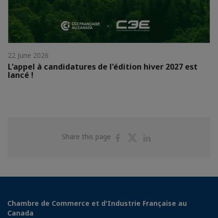
22 June 2026
L'appel à candidatures de l'édition hiver 2027 est
lancé !
Share
Share
Share
Share this page
on
on
on
Facebook
Twitter
Linkedin
Chambre de Commerce et d'Industrie Française au
Canada