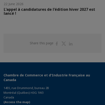
22 June 2026
L'appel à candidatures de l'édition hiver 2027 est
lancé !
Share
Share
Share
Share this page
on
on
on
Facebook
Twitter
Linkedin
Chambre de Commerce et d'Industrie Française au
Canada
1455, rue Drummond, bureau 2B
Montréal (Québec) H3G 1W3
Canada
(Access the map)