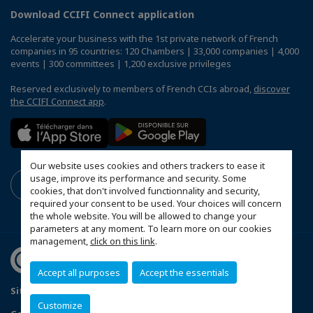
Download CCIFI Connect application
Accelerate your business with the 1st private network of French
companies in 95 countries: 120 Chambers | 33,000 companies | 4,000
events | 300 committees | 1,200 exclusive privileges
Reserved exclusively to members of French CCIs abroad,
discover
the CCIFI Connect app
.
Our website uses cookies and others trackers to ease it
usage, improve its performance and security. Some
cookies, that don't involved functionnality and security,
required your consent to be used. Your choices will concern
the whole website. You will be allowed to change your
parameters at any moment. To learn more on our cookies
management,
click on this link
.
Accept all purposes
Accept the essentials
Sitemap
Legal Notice
Privacy Policy
Customize