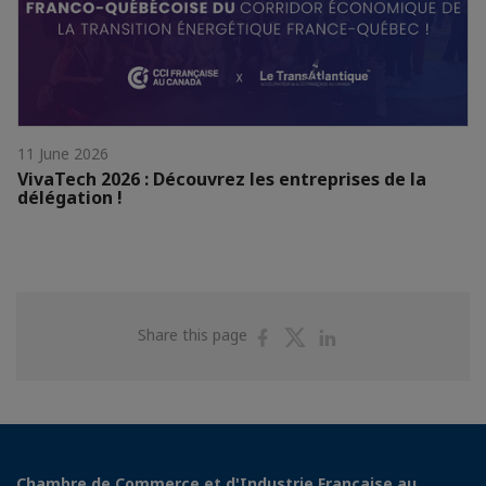
11 June 2026
VivaTech 2026 : Découvrez les entreprises de la
délégation !
Share
Share
Share
Share this page
on
on
on
Facebook
Twitter
Linkedin
Chambre de Commerce et d'Industrie Française au