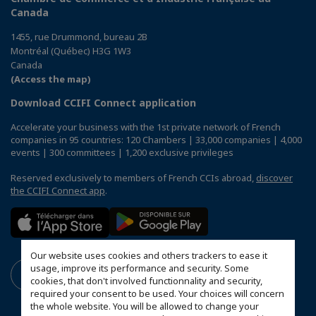
Canada
1455, rue Drummond, bureau 2B
Montréal (Québec) H3G 1W3
Canada
(Access the map)
Download CCIFI Connect application
Accelerate your business with the 1st private network of French
companies in 95 countries: 120 Chambers | 33,000 companies | 4,000
events | 300 committees | 1,200 exclusive privileges
Reserved exclusively to members of French CCIs abroad,
discover
the CCIFI Connect app
.
Our website uses cookies and others trackers to ease it
usage, improve its performance and security. Some
cookies, that don't involved functionnality and security,
required your consent to be used. Your choices will concern
the whole website. You will be allowed to change your