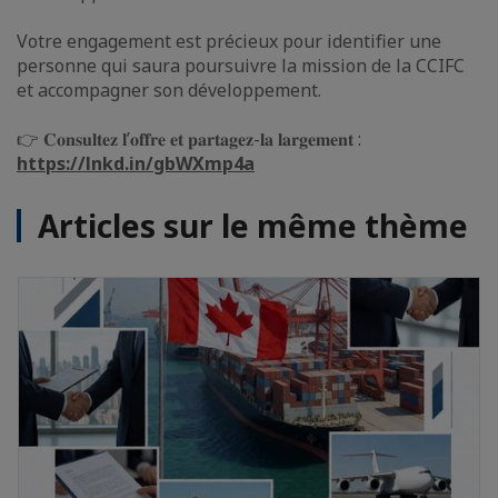
Votre engagement est précieux pour identifier une
personne qui saura poursuivre la mission de la CCIFC
et accompagner son développement.
👉 𝐂𝐨𝐧𝐬𝐮𝐥𝐭𝐞𝐳 𝐥’𝐨𝐟𝐟𝐫𝐞 𝐞𝐭 𝐩𝐚𝐫𝐭𝐚𝐠𝐞𝐳-𝐥𝐚 𝐥𝐚𝐫𝐠𝐞𝐦𝐞𝐧𝐭 :
https://lnkd.in/gbWXmp4a
Articles sur le même thème