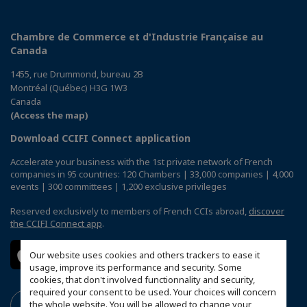
Chambre de Commerce et d'Industrie Française au
Canada
1455, rue Drummond, bureau 2B
Montréal (Québec) H3G 1W3
Canada
(Access the map)
Download CCIFI Connect application
Accelerate your business with the 1st private network of French
companies in 95 countries: 120 Chambers | 33,000 companies | 4,000
events | 300 committees | 1,200 exclusive privileges
Reserved exclusively to members of French CCIs abroad,
discover
the CCIFI Connect app
.
Our website uses cookies and others trackers to ease it
usage, improve its performance and security. Some
cookies, that don't involved functionnality and security,
required your consent to be used. Your choices will concern
the whole website. You will be allowed to change your