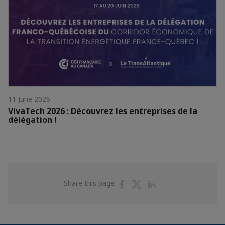
11 June 2026
VivaTech 2026 : Découvrez les entreprises de la
délégation !
Share
Share
Share
Share this page
on
on
on
Facebook
Twitter
Linkedin