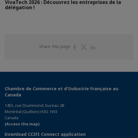
VivaTech 2026 : Découvrez les entreprises de la
délégation !
Share
Share
Share
Share this page
on
on
on
Facebook
Twitter
Linkedin
Chambre de Commerce et d'Industrie Française au
Canada
1455, rue Drummond, bureau 2B
Montréal (Québec) H3G 1W3
Canada
(Access the map)
Download CCIFI Connect application