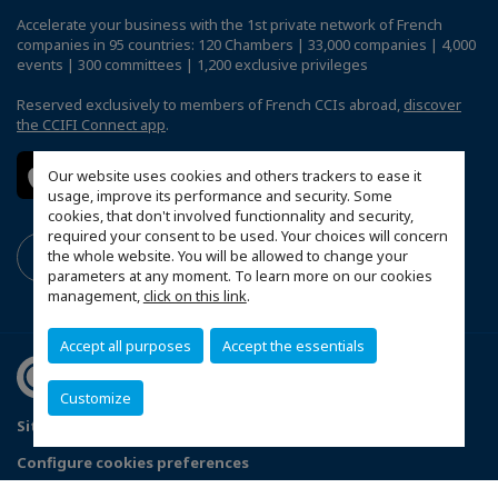
Accelerate your business with the 1st private network of French
companies in 95 countries: 120 Chambers | 33,000 companies | 4,000
events | 300 committees | 1,200 exclusive privileges
Reserved exclusively to members of French CCIs abroad,
discover
the CCIFI Connect app
.
Our website uses cookies and others trackers to ease it
usage, improve its performance and security. Some
cookies, that don't involved functionnality and security,
required your consent to be used. Your choices will concern
the whole website. You will be allowed to change your
parameters at any moment. To learn more on our cookies
management,
click on this link
.
Accept all purposes
Accept the essentials
Customize
Sitemap
Legal Notice
Privacy Policy
Configure cookies preferences