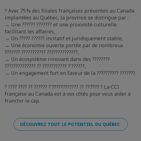
? Avec 75 % des filiales françaises présentes au Canada
implantées au Québec, la province se distingue par :
→ Une ?????? ??????? et une proximité culturelle
facilitant les affaires,
→ Un ????? ?????? incitatif et juridiquement stable,
→ Une économie ouverte portée par de nombreux
??????? ??????????? ??????????????,
→ Un écosystème innovant dans des ????????
?????????????? ?? ??????????? ?'??????,
→ Un engagement fort en faveur de la ?????????? ???????.
? ???? ???? ?? ?????? ?'???????????? ?? ???́??? ? La CCI
française au Canada est à vos côtés pour vous aider à
franchir le cap.
DÉCOUVREZ TOUT LE POTENTIEL DU QUÉBEC